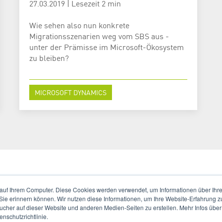
27.03.2019
|
Lesezeit 2 min
Wie sehen also nun konkrete
Migrationsszenarien weg vom SBS aus -
unter der Prämisse im Microsoft-Ökosystem
zu bleiben?
MICROSOFT DYNAMICS
auf Ihrem Computer. Diese Cookies werden verwendet, um Informationen über Ihre 
1
2
Weiter
Letzte
 Sie erinnern können. Wir nutzen diese Informationen, um Ihre Website-Erfahrung 
her auf dieser Website und anderen Medien-Seiten zu erstellen. Mehr Infos über
nschutzrichtlinie.